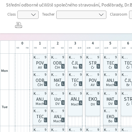
Střední odborné učiliště společného stravování, Poděbrady, Dr.
Class
Teacher
Classroom
0
1
2
3
4
5
6
7:05
7:50
7:55
8:40
8:45
9:30
9:50
10:35
10:40
11:25
11:30
12:15
12:20
13
KČ1D celá
KČ1D celá
KČ1D celá
KČ1D celá
KČ1D celá
KČ1D celá
9
9
9
9
9
POV
ODB
ČJL
STR
TEC
TEC
S
S
S
S
S
AV
ČíH
No
Čr
Čr
Čr
Mon
KČ1B celá
KČ1B celá
KČ1B celá
KČ1B celá
KČ1B sk2
KČ1B celá
9
9
9
9
9
ODB
MAT
TEC
POV
ANJ
ČJL
L
L
L
L
L
ČíH
Če
Čr
AV
Mach
Br
KČ1D sk2
KČ1D celá
KČ1D sk2
KČ1D celá
KČ1D celá
KČ1B celá
9
9
9
9
9
ANJ
EKO
ST
ANJ
Ust
MAT
S
S
S
S
S
Mach
DV
DV
Mach
DV
Čr
Tue
KČ1B celá
KČ1B sk2
KČ1B celá
9
9
9
TEC
ANJ
EKO
L
L
L
Čr
Mach
Bo
KČ1D celá
KČ1D celá
KČ1D celá
KČ1D celá
KČ1D sk1
KČ1D sk1
9
9
9
9
9